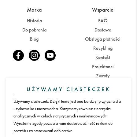
Marka
Wsparcie
Historia
FAQ
Do pobrania
Dostawa
Blog
Obsługa płatności
Recykling
Kontakt
Projektanci
Zwroty
UŻYWAMY CIASTECZEK
Konto
Używamy ciasteczek. Dzięki temu jest ona bardziej przyjazna dla
Zaloguj się
Załóż konto
użytkownika i niezawodna. Korzystamy również z narzędzi
analitycznych w celach statystycznych i marketingowych.
Wyrażenie zgody pozwala nam dostosować treść reklam do
Płatności
potrzeb i zainteresowań odbiorców.