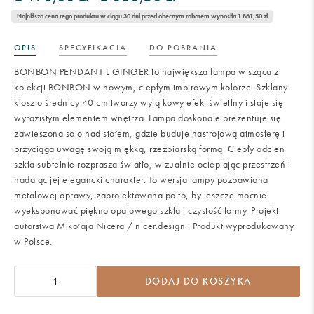
Najniższa cena tego produktu w ciągu 30 dni przed obecnym rabatem wynosiła 1 861,50 zł
OPIS
SPECYFIKACJA
DO POBRANIA
BONBON PENDANT L GINGER to największa lampa wisząca z
kolekcji BONBON w nowym, ciepłym imbirowym kolorze. Szklany
klosz o średnicy 40 cm tworzy wyjątkowy efekt świetlny i staje się
wyrazistym elementem wnętrza. Lampa doskonale prezentuje się
zawieszona solo nad stołem, gdzie buduje nastrojową atmosferę i
przyciąga uwagę swoją miękką, rzeźbiarską formą. Ciepły odcień
szkła subtelnie rozprasza światło, wizualnie ocieplając przestrzeń i
nadając jej elegancki charakter. To wersja lampy pozbawiona
metalowej oprawy, zaprojektowana po to, by jeszcze mocniej
wyeksponować piękno opalowego szkła i czystość formy. Projekt
autorstwa Mikołaja Nicera / nicer.design . Produkt wyprodukowany
w Polsce.
DODAJ DO KOSZYKA