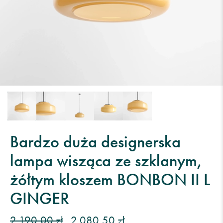
Bardzo duża designerska
lampa wisząca ze szklanym,
żółtym kloszem BONBON II L
GINGER
2 190,00 zł
2 080,50 zł