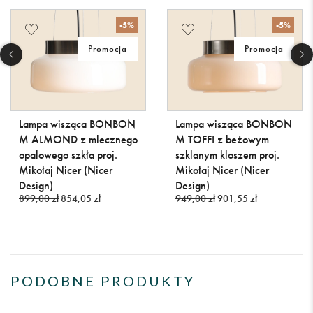
-5%
-5%
Promocja
Promocja
Lampa wisząca BONBON
Lampa wisząca BONBON
M ALMOND z mlecznego
M TOFFI z beżowym
opalowego szkła proj.
szklanym kloszem proj.
Mikołaj Nicer (Nicer
Mikołaj Nicer (Nicer
Design)
Design)
899,00 zł
854,05 zł
949,00 zł
901,55 zł
PODOBNE PRODUKTY