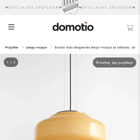
OFICJALNY SPONSOR
OFICJALNY SPONSOR
Wszystkie
Lampy wiszące
Bardzo duża designerska lampa wisząca ze szklanym, żół
1 / 5
Dotknij, aby przybliżyć