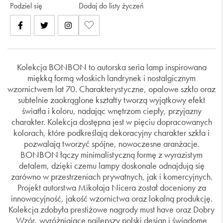
Podziel się
Dodaj do listy życzeń
Kolekcja BONBON to autorska seria lamp inspirowana
miękką formą włoskich landrynek i nostalgicznym
wzornictwem lat 70. Charakterystyczne, opalowe szkło oraz
subtelnie zaokrąglone kształty tworzą wyjątkowy efekt
światła i koloru, nadając wnętrzom ciepły, przyjazny
charakter. Kolekcja dostępna jest w pięciu dopracowanych
kolorach, które podkreślają dekoracyjny charakter szkła i
pozwalają tworzyć spójne, nowoczesne aranżacje.
BONBON łączy minimalistyczną formę z wyrazistym
detalem, dzięki czemu lampy doskonale odnajdują się
zarówno w przestrzeniach prywatnych, jak i komercyjnych.
Projekt autorstwa Mikołaja Nicera został doceniony za
innowacyjność, jakość wzornictwa oraz lokalną produkcję.
Kolekcja zdobyła prestiżowe nagrody must have oraz Dobry
Wzór, wyróżniające najlepszy polski design i świadome