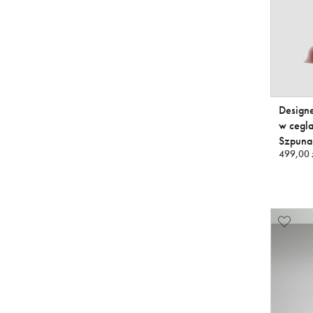
Design
w cegl
Szpuna
499,00 