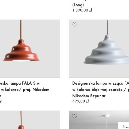
(Long)
1 390,00 zł
erska lampa FALA S w
Designerska lampa wisząca 
ym kolorze/ proj. Nikodem
w kolorze błękitnej szarości/ p
r
Nikodem Szpunar
zł
499,00 zł
Pro