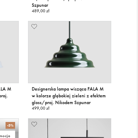
Szpunar
489,00 zł
FALA M
Designerska lampa wisząca FALA M
roj.
w kolorze głębokiej zieleni z efektem
gloss/proj. Nikodem Szpunar
499,00 zł
-3%
mocja