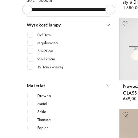
50 zł -
5000 zł
stylu 
1 380,0
Wysokość lampy
0-50cm
regulowana
50-90cm
90-120cm
120cm i więcej
Nowocz
Materiał
GLASS
Drewno
649,00 
Metal
Szkło
Tkanina
Papier