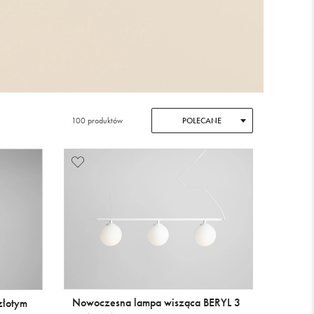
100 produktów
POLECANE
Nowoczesna lampa wisząca BERYL 3
złotym