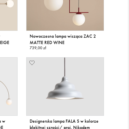
w
Nowoczesna lampa wisząca ZAC 2
BEIGE
MATTE RED WINE
739,00 zł
a w
Designerska lampa FALA S w kolorze
GE
błękitnej szrości/ proj. Nikodem