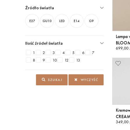
Źródło światła
E27
GU10
LED
E14
G9
Lampa 
BLOOM
Ilość źródeł światła
699,00 
1
2
3
4
5
6
7
8
9
10
12
13
SZUKAJ
WYCZYŚĆ
Kremo
CREA
349,00 