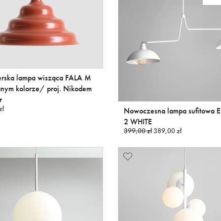
erska lampa wisząca FALA M
anym kolorze/ proj. Nikodem
r
zł
Nowoczesna lampa sufitowa 
2 WHITE
399,00 zł
389,00 zł