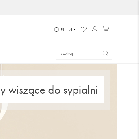
PL
zł
 wiszące do sypialni