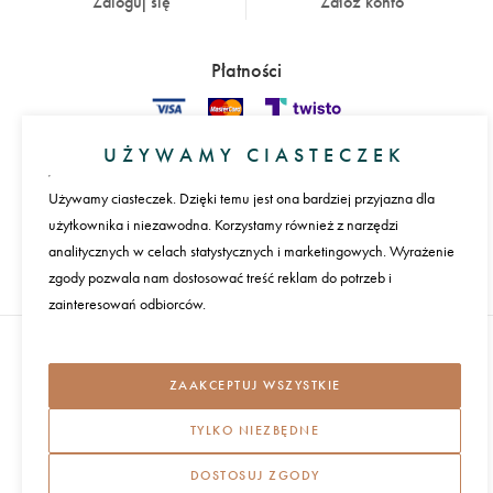
Zaloguj się
Załóż konto
Płatności
UŻYWAMY CIASTECZEK
Język
Używamy ciasteczek. Dzięki temu jest ona bardziej przyjazna dla
użytkownika i niezawodna. Korzystamy również z narzędzi
Międzynarodowa dostawa
analitycznych w celach statystycznych i marketingowych. Wyrażenie
zgody pozwala nam dostosować treść reklam do potrzeb i
REGULAMIN I POLITYKA PRYWATNOŚCI
zainteresowań odbiorców.
DOMOTIO 2026
WSZYSTKIE PRAWA ZASTRZEŻONE
ZAAKCEPTUJ WSZYSTKIE
TYLKO NIEZBĘDNE
DOSTOSUJ ZGODY