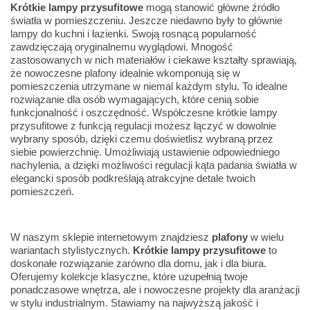
Krótkie lampy przysufitowe
mogą stanowić główne źródło
światła w pomieszczeniu. Jeszcze niedawno były to głównie
lampy do kuchni i łazienki. Swoją rosnącą popularność
zawdzięczają oryginalnemu wyglądowi. Mnogość
zastosowanych w nich materiałów i ciekawe kształty sprawiają,
że nowoczesne plafony idealnie wkomponują się w
pomieszczenia utrzymane w niemal każdym stylu. To idealne
rozwiązanie dla osób wymagających, które cenią sobie
funkcjonalność i oszczędność. Współczesne krótkie lampy
przysufitowe z funkcją regulacji możesz łączyć w dowolnie
wybrany sposób, dzięki czemu doświetlisz wybraną przez
siebie powierzchnię. Umożliwiają ustawienie odpowiedniego
nachylenia, a dzięki możliwości regulacji kąta padania światła w
elegancki sposób podkreślają atrakcyjne detale twoich
pomieszczeń.
W naszym sklepie internetowym znajdziesz
plafony
w wielu
wariantach stylistycznych.
Krótkie lampy przysufitowe
to
doskonałe rozwiązanie zarówno dla domu, jak i dla biura.
Oferujemy kolekcje klasyczne, które uzupełnią twoje
ponadczasowe wnętrza, ale i nowoczesne projekty dla aranżacji
w stylu industrialnym. Stawiamy na najwyższą jakość i