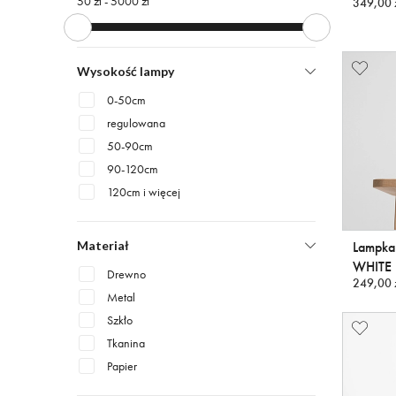
50 zł -
5000 zł
349,00 
Wysokość lampy
0-50cm
regulowana
50-90cm
90-120cm
120cm i więcej
Lampka
Materiał
WHITE
Drewno
249,00 
Metal
Szkło
Tkanina
Papier