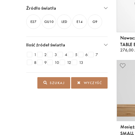
Źródło światła
E27
GU10
LED
E14
G9
Nowocz
TABLE 
Ilość źródeł światła
276,00 
1
2
3
4
5
6
7
8
9
10
12
13
SZUKAJ
WYCZYŚĆ
Mosięż
SMALL