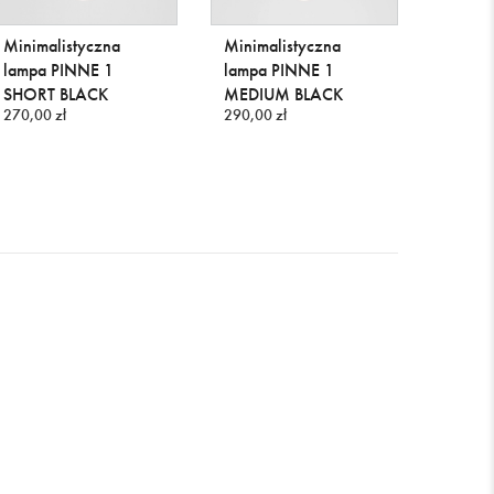
Minimalistyczna
Minimalistyczna
lampa PINNE 1
lampa PINNE 1
Minima
SHORT BLACK
MEDIUM BLACK
270,00 zł
290,00 zł
lampa
LONG
320,00 