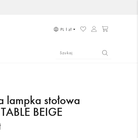
PL
zł
 lampka stołowa
 TABLE BEIGE
ł