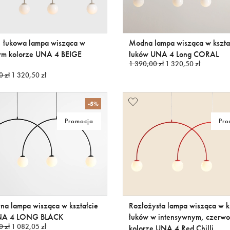
 łukowa lampa wisząca w
Modna lampa wisząca w kszta
m kolorze UNA 4 BEIGE
łuków UNA 4 Long CORAL
1 390,00 zł
1 320,50 zł
0 zł
1 320,50 zł
-5%
Promocja
Pro
na lampa wisząca w kształcie
Rozłożysta lampa wisząca w k
UNA 4 LONG BLACK
łuków w intensywnym, czerw
0 zł
1 082,05 zł
kolorze UNA 4 Red Chilli