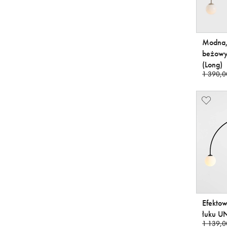
Modna,
beżowy
(Long)
1 390,0
Efektow
łuku 
1 139,0