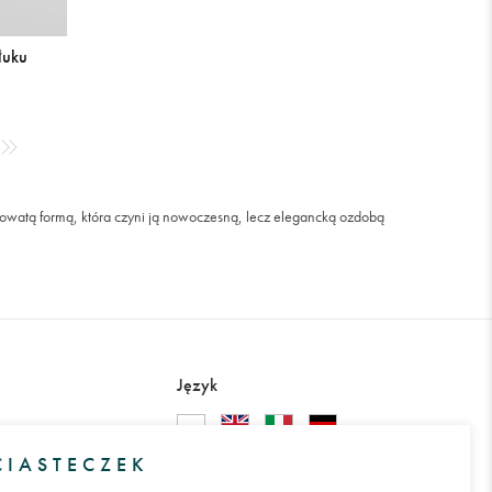
łuku
kowatą formą, która czyni ją nowoczesną, lecz elegancką ozdobą
Język
Międzynarodowa dostawa
IASTECZEK