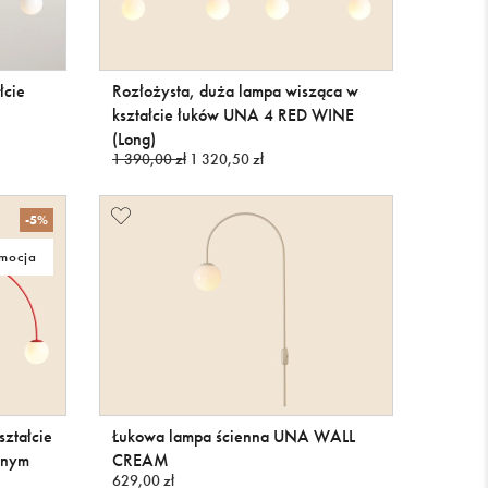
łcie
Rozłożysta, duża lampa wisząca w
kształcie łuków UNA 4 RED WINE
(Long)
1 390,00 zł
1 320,50 zł
-5%
mocja
ształcie
Łukowa lampa ścienna UNA WALL
onym
CREAM
629,00 zł