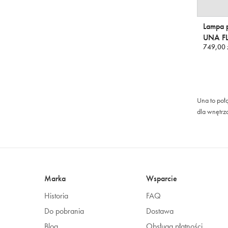
Lampa p
UNA F
749,00 
Una to poł
dla wnętrz
Marka
Wsparcie
Historia
FAQ
Do pobrania
Dostawa
Blog
Obsługa płatności