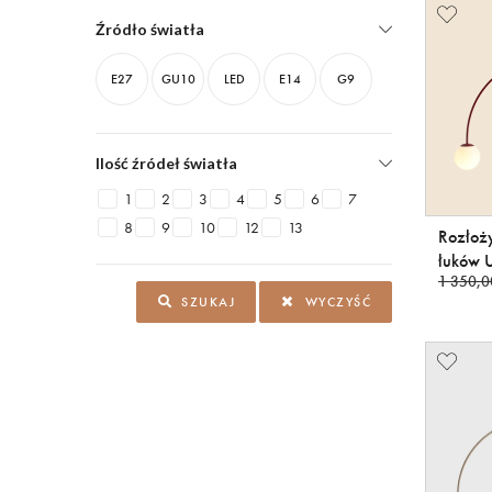
Źródło światła
E27
GU10
LED
E14
G9
Ilość źródeł światła
1
2
3
4
5
6
7
8
9
10
12
13
Rozłoży
łuków 
1 350,0
SZUKAJ
WYCZYŚĆ