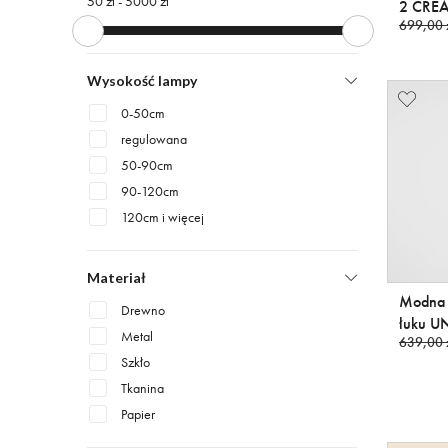
50 zł -
5000 zł
2 CRE
699,00 
Wysokość lampy
0-50cm
regulowana
50-90cm
90-120cm
120cm i więcej
Materiał
Modna 
Drewno
łuku U
Metal
639,00 
Szkło
Tkanina
Papier