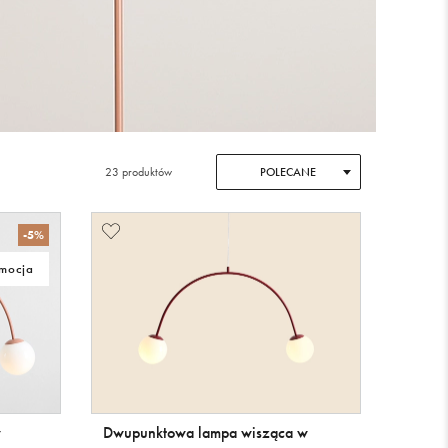
23 produktów
POLECANE
-5%
mocja
w
Dwupunktowa lampa wisząca w