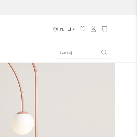
PL
zł