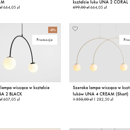
AM
kształcie łuku UNA 2 CORAL
zł
664,05 zł
699,00 zł
664,05 zł
-5%
Promocja
Pro
lampa wisząca w kształcie
Szeroka lampa wisząca w kszt
NA 2 BLACK
łuków UNA 4 CREAM (Short)
zł
607,05 zł
1 350,00 zł
1 282,50 zł