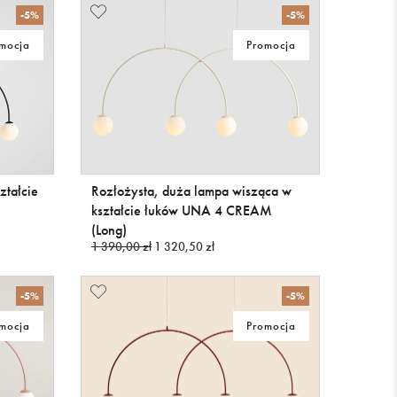
-5%
-5%
mocja
Promocja
ztałcie
Rozłożysta, duża lampa wisząca w
kształcie łuków UNA 4 CREAM
(Long)
1 390,00 zł
1 320,50 zł
-5%
-5%
mocja
Promocja