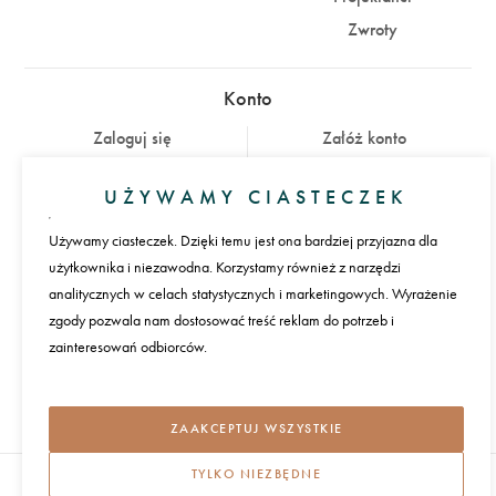
Zwroty
Konto
Zaloguj się
Załóż konto
UŻYWAMY CIASTECZEK
Płatności
Używamy ciasteczek. Dzięki temu jest ona bardziej przyjazna dla
użytkownika i niezawodna. Korzystamy również z narzędzi
Język
analitycznych w celach statystycznych i marketingowych. Wyrażenie
zgody pozwala nam dostosować treść reklam do potrzeb i
zainteresowań odbiorców.
Międzynarodowa dostawa
REGULAMIN I POLITYKA PRYWATNOŚCI
ZAAKCEPTUJ WSZYSTKIE
TYLKO NIEZBĘDNE
DOMOTIO 2026