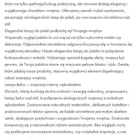
które nie tylko spełniają funkcję praktyczną, ale również dodają elegancji i
wyjątkowego charakteru wnętrzu. Oferujemy szeroki wybór asortymentu,
zaczynając od eleganckich lamp do jadali, po nowoczesne oświetlenia nad
stół.
Eleganckie lampy do jadali podkreślą styl Twojego wnętrza
Wspaniały wygląd jadalni to coś więcej niż tylko wykwintne meble czy
dekoracje. Odpowiednie oświetlenie odgrywa kluczową rolę w tworzeniu tej
wyjątkowej atmosfery. Nasze eleganckie lampy do jadalni to połączenie
funkcjonalności i estetyki. Wybierając spośród bogatej oferty, możesz być
pewien, że Twoja jadalnia stanie się miejscem pełnym blasku i stylu. Detale,
które zdobią nasze produkty, stanowią wyjątkowy element dopełniający
całość aranżacji wnętrza.
Lampa Boho — inspiracja naturą i rękodziełem
Dla tych, którzy kochają ducha wolności i energię naturalną, proponujemy
lampy boho nad stół, to połączenie ekologicznych inspiracji z unikalnym
rękodziełem. Zastosowanie naturalnych materiałów, delikatnych kształtów i
zróżnicowanych tekstur sprawia, że każde oświetlenie jest małym dziełem
sztuki, dodającym przytulności i oryginalności Twojemu wnętrzu. Doskonale
komponują się z różnorodnymi stylami aranżacyjnymi. Bez względu na to,
czy preferujesz nowoczesne minimalizmy, czy rustykalne inspiracje, u nas