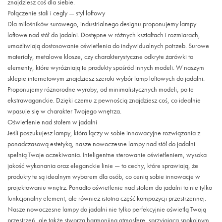
znajdziesz coś dla siebie.
Połączenie stali i cegły — styl loftowy
Dla miłośników surowego, industrialnego designu proponujemy lampy
loftowe nad stół do jadalni. Dostępne w różnych kształtach i rozmiarach,
umożliwiają dostosowanie oświetlenia do indywidualnych potrzeb. Surowe
materiały, metalowe klosze, czy charakterystyczne odkryte żarówki to
elementy, które wyróżniają te produkty spośród innych modeli. W naszym
sklepie internetowym znajdziesz szeroki wybór lamp loftowych do jadalni.
Proponujemy różnorodne wyroby, od minimalistycznych modeli, po te
ekstrawaganckie. Dzięki czemu z pewnością znajdziesz coś, co idealnie
wpasuje się w charakter Twojego wnętrza.
Oświetlenie nad stołem w jadalni
Jeśli poszukujesz lampy, która łączy w sobie innowacyjne rozwiązania z
ponadczasową estetyką, nasze nowoczesne lampy nad stół do jadalni
spełnią Twoje oczekiwania. Inteligentne sterowanie oświetleniem, wysoka
jakość wykonania oraz eleganckie linie — to cechy, które sprawiają, że
produkty te są idealnym wyborem dla osób, co cenią sobie innowacje w
projektowaniu wnętrz. Ponadto oświetlenie nad stołem do jadalni to nie tylko
funkcjonalny element, ale również istotna część kompozycji przestrzennej.
Nasze nowoczesne lampy do jadalni nie tylko perfekcyjnie oświetlą Twoją
przestrzeń, ale także stworzą harmonijną atmosferę, sprzyjającą spokojnym