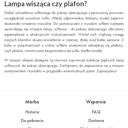
Lampa wisząca czy plafon?
Dobór oświetlenia sufitowego do pokoju dziecięcego z pewnością powinien
uwzględniać wysokość sufitu. Wtedy odpowiednio dobrany model zapewni
doskonałe wrażenie wizualne. Do pomieszczeń z wysokim sufitem najlepiej
sprawdzają się wiszące lampy sufitowe - do pokoju dziecięcego oferujemy
egzemplarze o atrakcyjnych wykończeniach. Wśród nich większą uwagę
naszych klientów skupia oświetlenie w czarnej, złotej oraz białej oprawie. Z
kolei w przestrzeniach z niskim sufitem znakomicie odnajdują się plafony,
czyli płaskie i montowane bezpośrednio do sufitu źródła światła.
W naszym sklepie dostępne są również najnowsze kolekcje pięknych lamp
sufitowych do pokoju dziecięcego. Zachęcamy do zapoznania się z naszym
asortymentem i kontaktu w przypadku ewentualnych pytań. Zapraszamy!
Marka
Wsparcie
Historia
FAQ
Do pobrania
Dostawa