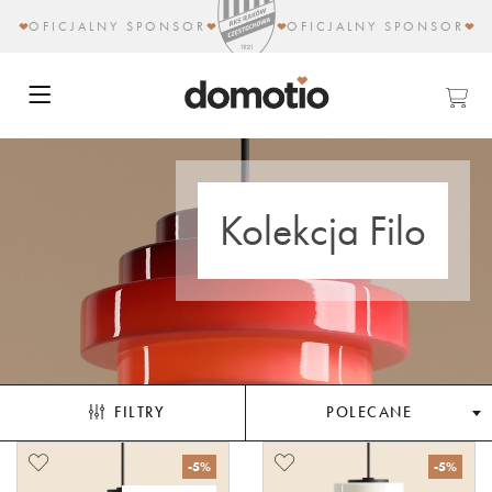
OFICJALNY SPONSOR
OFICJALNY SPONSOR
Kolekcja Filo
FILTRY
POLECANE
-5%
-5%