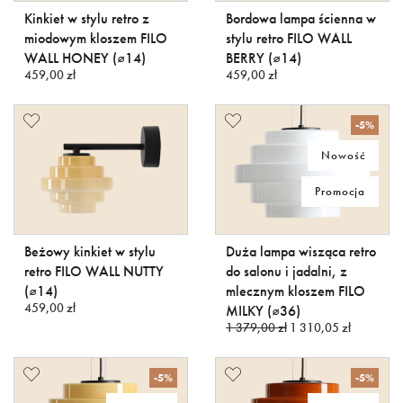
Kinkiet w stylu retro z
Bordowa lampa ścienna w
miodowym kloszem FILO
stylu retro FILO WALL
WALL HONEY (⌀14)
BERRY (⌀14)
459,00 zł
459,00 zł
-5%
Nowość
Promocja
Beżowy kinkiet w stylu
Duża lampa wisząca retro
retro FILO WALL NUTTY
do salonu i jadalni, z
(⌀14)
mlecznym kloszem FILO
459,00 zł
MILKY (⌀36)
1 379,00 zł
1 310,05 zł
-5%
-5%