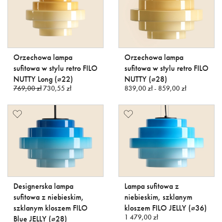
Orzechowa lampa
Orzechowa lampa
sufitowa w stylu retro FILO
sufitowa w stylu retro FILO
NUTTY Long (⌀22)
NUTTY (⌀28)
769,00 zł
730,55 zł
839,00 zł - 859,00 zł
Designerska lampa
Lampa sufitowa z
sufitowa z niebieskim,
niebieskim, szklanym
szklanym kloszem FILO
kloszem FILO JELLY (⌀36)
1 479,00 zł
Blue JELLY (⌀28)