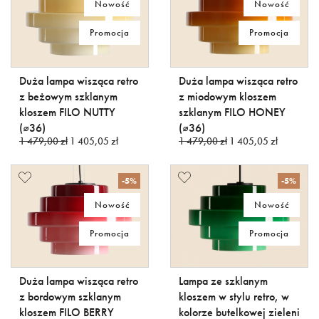
Nowość
Nowość
Promocja
Promocja
Duża lampa wisząca retro
Duża lampa wisząca retro
z beżowym szklanym
z miodowym kloszem
kloszem FILO NUTTY
szklanym FILO HONEY
(⌀36)
(⌀36)
1 479,00 zł
1 405,05 zł
1 479,00 zł
1 405,05 zł
-5%
-5%
Nowość
Nowość
Promocja
Promocja
Duża lampa wisząca retro
Lampa ze szklanym
z bordowym szklanym
kloszem w stylu retro, w
kloszem FILO BERRY
kolorze butelkowej zieleni