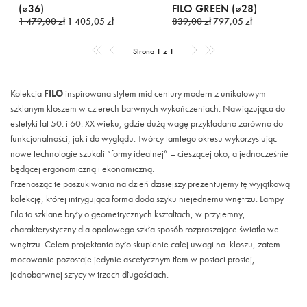
(⌀36)
FILO GREEN (⌀28)
1 479,00 zł
1 405,05 zł
839,00 zł
797,05 zł
Strona 1 z 1
Kolekcja
FILO
inspirowana stylem mid century modern z unikatowym
szklanym kloszem w czterech barwnych wykończeniach. Nawiązująca do
estetyki lat 50. i 60. XX wieku, gdzie dużą wagę przykładano zarówno do
funkcjonalności, jak i do wyglądu. Twórcy tamtego okresu wykorzystując
nowe technologie szukali “formy idealnej” – cieszącej oko, a jednocześnie
będącej ergonomiczną i ekonomiczną.
Przenosząc te poszukiwania na dzień dzisiejszy prezentujemy tę wyjątkową
kolekcję, której intrygująca forma doda szyku niejednemu wnętrzu. Lampy
Filo to szklane bryły o geometrycznych kształtach, w przyjemny,
charakterystyczny dla opalowego szkła sposób rozpraszające światło we
wnętrzu. Celem projektanta było skupienie całej uwagi na kloszu, zatem
mocowanie pozostaje jedynie ascetycznym tłem w postaci prostej,
jednobarwnej sztycy w trzech długościach.