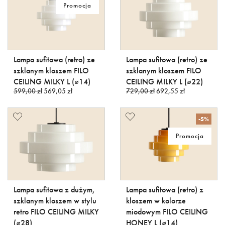
Promocja
Lampa sufitowa (retro) ze
Lampa sufitowa (retro) ze
szklanym kloszem FILO
szklanym kloszem FILO
CEILING MILKY L (⌀14)
CEILING MILKY L (⌀22)
599,00 zł
569,05 zł
729,00 zł
692,55 zł
-5%
Promocja
Lampa sufitowa z dużym,
Lampa sufitowa (retro) z
szklanym kloszem w stylu
kloszem w kolorze
retro FILO CEILING MILKY
miodowym FILO CEILING
(⌀28)
HONEY L (⌀14)