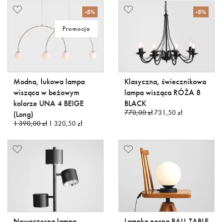
-5%
-5%
Promocja
Modna, łukowa lampa
Klasyczna, świecznikowa
wisząca w beżowym
lampa wisząca RÓŻA 8
kolorze UNA 4 BEIGE
BLACK
770,00 zł
731,50 zł
(Long)
1 390,00 zł
1 320,50 zł
Nowoczesna lampa
Lampka nocna BALL TABLE