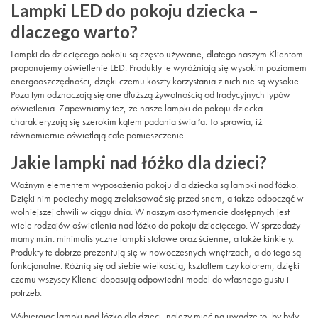
Lampki LED do pokoju dziecka –
dlaczego warto?
Lampki do dziecięcego pokoju są często używane, dlatego naszym Klientom
proponujemy oświetlenie LED. Produkty te wyróżniają się wysokim poziomem
energooszczędności, dzięki czemu koszty korzystania z nich nie są wysokie.
Poza tym odznaczają się one dłuższą żywotnością od tradycyjnych typów
oświetlenia. Zapewniamy też, że nasze lampki do pokoju dziecka
charakteryzują się szerokim kątem padania światła. To sprawia, iż
równomiernie oświetlają całe pomieszczenie.
Jakie lampki nad łóżko dla dzieci?
Ważnym elementem wyposażenia pokoju dla dziecka są lampki nad łóżko.
Dzięki nim pociechy mogą zrelaksować się przed snem, a także odpocząć w
wolniejszej chwili w ciągu dnia. W naszym asortymencie dostępnych jest
wiele rodzajów oświetlenia nad łóżko do pokoju dziecięcego. W sprzedaży
mamy m.in. minimalistyczne lampki stołowe oraz ścienne, a także kinkiety.
Produkty te dobrze prezentują się w nowoczesnych wnętrzach, a do tego są
funkcjonalne. Różnią się od siebie wielkością, kształtem czy kolorem, dzięki
czemu wszyscy Klienci dopasują odpowiedni model do własnego gustu i
potrzeb.
Wybierając lampki nad łóżko dla dzieci, należy mieć na uwadze to, by były