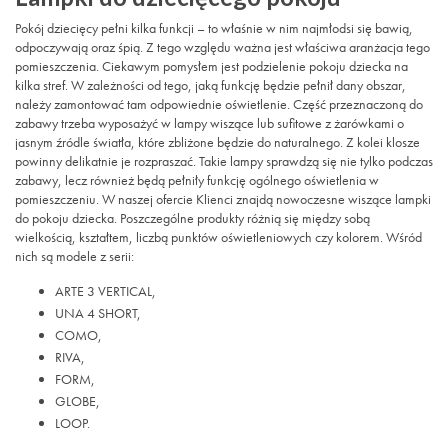
Pokój dziecięcy pełni kilka funkcji – to właśnie w nim najmłodsi się bawią,
odpoczywają oraz śpią. Z tego względu ważna jest właściwa aranżacja tego
pomieszczenia. Ciekawym pomysłem jest podzielenie pokoju dziecka na
kilka stref. W zależności od tego, jaką funkcję będzie pełnił dany obszar,
należy zamontować tam odpowiednie oświetlenie. Część przeznaczoną do
zabawy trzeba wyposażyć w lampy wiszące lub sufitowe z żarówkami o
jasnym źródle światła, które zbliżone będzie do naturalnego. Z kolei klosze
powinny delikatnie je rozpraszać. Takie lampy sprawdzą się nie tylko podczas
zabawy, lecz również będą pełniły funkcję ogólnego oświetlenia w
pomieszczeniu. W naszej ofercie Klienci znajdą nowoczesne wiszące lampki
do pokoju dziecka. Poszczególne produkty różnią się między sobą
wielkością, kształtem, liczbą punktów oświetleniowych czy kolorem. Wśród
nich są modele z serii:
ARTE 3 VERTICAL,
UNA 4 SHORT,
COMO,
RIVA,
FORM,
GLOBE,
LOOP.