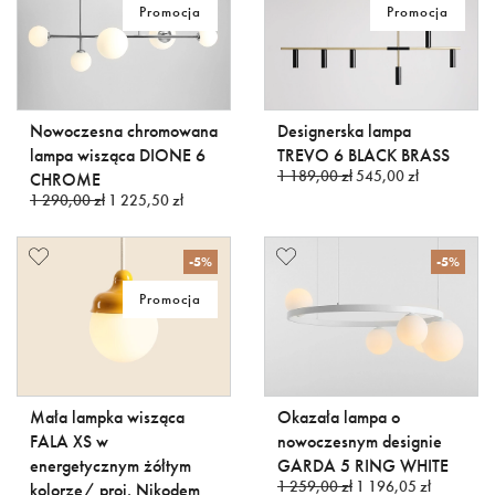
Promocja
Promocja
Nowoczesna chromowana
Designerska lampa
lampa wisząca DIONE 6
TREVO 6 BLACK BRASS
1 189,00 zł
545,00 zł
CHROME
1 290,00 zł
1 225,50 zł
-5%
-5%
Promocja
Mała lampka wisząca
Okazała lampa o
FALA XS w
nowoczesnym designie
energetycznym żółtym
GARDA 5 RING WHITE
1 259,00 zł
1 196,05 zł
kolorze/ proj. Nikodem