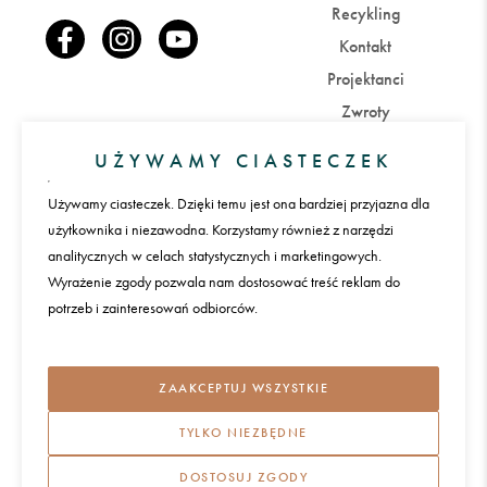
Recykling
Kontakt
Projektanci
Zwroty
UŻYWAMY CIASTECZEK
Konto
Używamy ciasteczek. Dzięki temu jest ona bardziej przyjazna dla
Zaloguj się
Załóż konto
użytkownika i niezawodna. Korzystamy również z narzędzi
analitycznych w celach statystycznych i marketingowych.
Wyrażenie zgody pozwala nam dostosować treść reklam do
Płatności
potrzeb i zainteresowań odbiorców.
Język
ZAAKCEPTUJ WSZYSTKIE
TYLKO NIEZBĘDNE
Międzynarodowa dostawa
DOSTOSUJ ZGODY