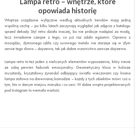
Lampa retro – wnętrze, które
opowiada historię
Wnętrza urządzone wyłącznie według aktualnych trendów mają jedną
wspólną cechę – po kilku latach zaczynają wyglądać jak zdjęcia z katalogu
sprzed dekady. Styl retro działa inaczej, bo nie próbuje nadążać za modą,
lecz świadomie czerpie z tego, co już raz zdało egzamin. Oprawa z
mosiądzu, dymionego szkła czy surowego metalu nie starzeje się w złym
sensie tego słowa – dojrzewa, tak jak dobre wzornictwo zawsze dojrzewa.
Lampa retro to też jeden z nielicznych elementów wyposażenia, który niesie
ze sobą pewien ładunek emocjonalny. Geometryczny klosz w kolorze
musztardy, kryształowy żyrandol odbijający światło wieczorami czy lniana
lampa stołowa na drewnianej komodzie – każdy z tych obiektów mówi coś o
tym, kto w danym miejscu mieszka i co ceni. W dobie wnętrz projektowanych
pod Instagram to niemała wartość.