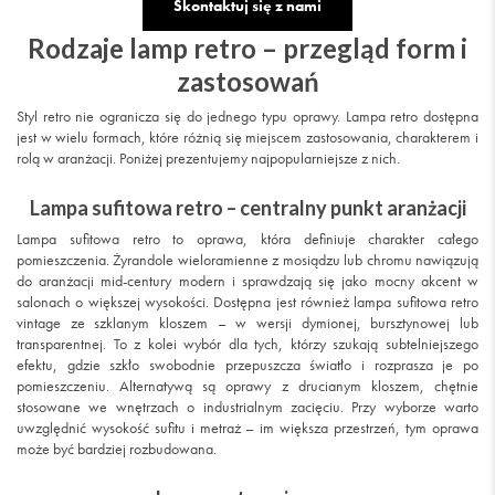
Skontaktuj się z nami
Rodzaje lamp retro – przegląd form i
zastosowań
Styl retro nie ogranicza się do jednego typu oprawy. Lampa retro dostępna
jest w wielu formach, które różnią się miejscem zastosowania, charakterem i
rolą w aranżacji. Poniżej prezentujemy najpopularniejsze z nich.
Lampa sufitowa retro – centralny punkt aranżacji
Lampa sufitowa retro to oprawa, która definiuje charakter całego
pomieszczenia. Żyrandole wieloramienne z mosiądzu lub chromu nawiązują
do aranżacji mid-century modern i sprawdzają się jako mocny akcent w
salonach o większej wysokości. Dostępna jest również lampa sufitowa retro
vintage ze szklanym kloszem – w wersji dymionej, bursztynowej lub
transparentnej. To z kolei wybór dla tych, którzy szukają subtelniejszego
efektu, gdzie szkło swobodnie przepuszcza światło i rozprasza je po
pomieszczeniu. Alternatywą są oprawy z drucianym kloszem, chętnie
stosowane we wnętrzach o industrialnym zacięciu. Przy wyborze warto
uwzględnić wysokość sufitu i metraż – im większa przestrzeń, tym oprawa
może być bardziej rozbudowana.