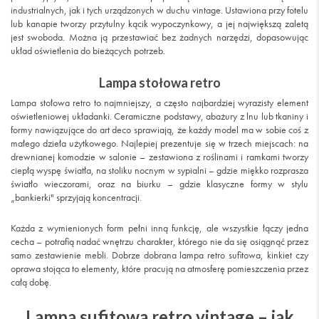
industrialnych, jak i tych urządzonych w duchu vintage. Ustawiona przy fotelu
lub kanapie tworzy przytulny kącik wypoczynkowy, a jej największą zaletą
jest swoboda. Można ją przestawiać bez żadnych narzędzi, dopasowując
układ oświetlenia do bieżących potrzeb.
Lampa stołowa retro
Lampa stołowa retro to najmniejszy, a często najbardziej wyrazisty element
oświetleniowej układanki. Ceramiczne podstawy, abażury z lnu lub tkaniny i
formy nawiązujące do art deco sprawiają, że każdy model ma w sobie coś z
małego dzieła użytkowego. Najlepiej prezentuje się w trzech miejscach: na
drewnianej komodzie w salonie – zestawiona z roślinami i ramkami tworzy
ciepłą wyspę światła, na stoliku nocnym w sypialni – gdzie miękko rozprasza
światło wieczorami, oraz na biurku – gdzie klasyczne formy w stylu
„bankierki" sprzyjają koncentracji.
Każda z wymienionych form pełni inną funkcję, ale wszystkie łączy jedna
cecha – potrafią nadać wnętrzu charakter, którego nie da się osiągnąć przez
samo zestawienie mebli. Dobrze dobrana lampa retro sufitowa, kinkiet czy
oprawa stojąca to elementy, które pracują na atmosferę pomieszczenia przez
całą dobę.
Lampa sufitowa retro vintage – jak