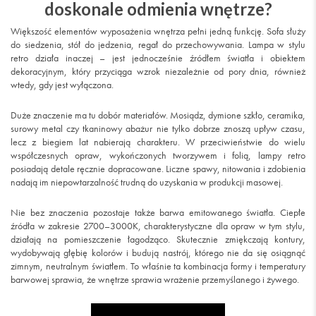
doskonale odmienia wnętrze?
Większość elementów wyposażenia wnętrza pełni jedną funkcję. Sofa służy
do siedzenia, stół do jedzenia, regał do przechowywania. Lampa w stylu
retro działa inaczej – jest jednocześnie źródłem światła i obiektem
dekoracyjnym, który przyciąga wzrok niezależnie od pory dnia, również
wtedy, gdy jest wyłączona.
Duże znaczenie ma tu dobór materiałów. Mosiądz, dymione szkło, ceramika,
surowy metal czy tkaninowy abażur nie tylko dobrze znoszą upływ czasu,
lecz z biegiem lat nabierają charakteru. W przeciwieństwie do wielu
współczesnych opraw, wykończonych tworzywem i folią, lampy retro
posiadają detale ręcznie dopracowane. Liczne spawy, nitowania i zdobienia
nadają im niepowtarzalność trudną do uzyskania w produkcji masowej.
Nie bez znaczenia pozostaje także barwa emitowanego światła. Ciepłe
źródła w zakresie 2700–3000K, charakterystyczne dla opraw w tym stylu,
działają na pomieszczenie łagodząco. Skutecznie zmiękczają kontury,
wydobywają głębię kolorów i budują nastrój, którego nie da się osiągnąć
zimnym, neutralnym światłem. To właśnie ta kombinacja formy i temperatury
barwowej sprawia, że wnętrze sprawia wrażenie przemyślanego i żywego.