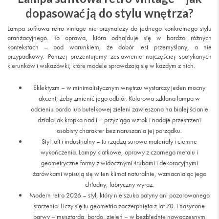
dopasować ją do stylu wnętrza?
Lampa sufitowa retro vintage nie przynależy do jednego konkretnego stylu
aranżacyjnego. To oprawa, która odnajduje się w bardzo różnych
kontekstach – pod warunkiem, że dobór jest przemyślany, a nie
przypadkowy. Poniżej prezentujemy zestawienie najczęściej spotykanych
kierunków i wskazówki, które modele sprawdzają się w każdym z nich.
Eklektyzm – w minimalistycznym wnętrzu wystarczy jeden mocny
akcent, żeby zmienić jego odbiór. Kolorowa szklana lampa w
odcieniu bordo lub butelkowej zieleni zawieszona na białej ścianie
działa jak kropka nad i – przyciąga wzrok i nadaje przestrzeni
osobisty charakter bez naruszania jej porządku.
Styl loft i industrialny – tu rządzą surowe materiały i ciemne
wykończenia. Lampy klatkowe, oprawy z czarnego metalu i
geometryczne formy z widocznymi śrubami i dekoracyjnymi
żarówkami wpisują się w ten klimat naturalnie, wzmacniając jego
chłodny, fabryczny wyraz.
Modern retro 2026 – styl, który nie szuka patyny ani pozorowanego
starzenia. Liczy się tu geometria zaczerpnięta z lat 70. i nasycone
barwy – musztarda, bordo, zieleń – w bezbłędnie nowoczesnym