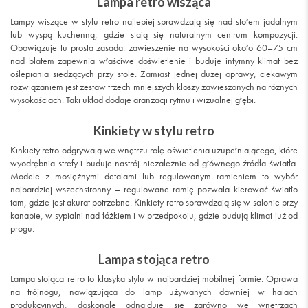
Lampa retro wisząca
Lampy wiszące w stylu retro najlepiej sprawdzają się nad stołem jadalnym
lub wyspą kuchenną, gdzie stają się naturalnym centrum kompozycji.
Obowiązuje tu prosta zasada: zawieszenie na wysokości około 60–75 cm
nad blatem zapewnia właściwe doświetlenie i buduje intymny klimat bez
oślepiania siedzących przy stole. Zamiast jednej dużej oprawy, ciekawym
rozwiązaniem jest zestaw trzech mniejszych kloszy zawieszonych na różnych
wysokościach. Taki układ dodaje aranżacji rytmu i wizualnej głębi.
Kinkiety w stylu retro
Kinkiety retro odgrywają we wnętrzu rolę oświetlenia uzupełniającego, które
wyodrębnia strefy i buduje nastrój niezależnie od głównego źródła światła.
Modele z mosiężnymi detalami lub regulowanym ramieniem to wybór
najbardziej wszechstronny – regulowane ramię pozwala kierować światło
tam, gdzie jest akurat potrzebne. Kinkiety retro sprawdzają się w salonie przy
kanapie, w sypialni nad łóżkiem i w przedpokoju, gdzie budują klimat już od
progu.
Lampa stojąca retro
Lampa stojąca retro to klasyka stylu w najbardziej mobilnej formie. Oprawa
na trójnogu, nawiązująca do lamp używanych dawniej w halach
produkcyjnych, doskonale odnajduje się zarówno we wnętrzach