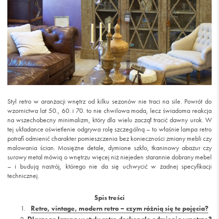
Styl retro w aranżacji wnętrz od kilku sezonów nie traci na sile. Powrót do
wzornictwa lat 50., 60. i 70. to nie chwilowa moda, lecz świadoma reakcja
na wszechobecny minimalizm, który dla wielu zaczął tracić dawny urok. W
tej układance oświetlenie odgrywa rolę szczególną – to właśnie lampa retro
potrafi odmienić charakter pomieszczenia bez konieczności zmiany mebli czy
malowania ścian. Mosiężne detale, dymione szkło, tkaninowy abażur czy
surowy metal mówią o wnętrzu więcej niż niejeden starannie dobrany mebel
– i budują nastrój, którego nie da się uchwycić w żadnej specyfikacji
technicznej.
Spis treści
Retro, vintage, modern retro – czym różnią się te pojęcia?
Dlaczego lampa w stylu retro doskonale odmienia wnętrze?