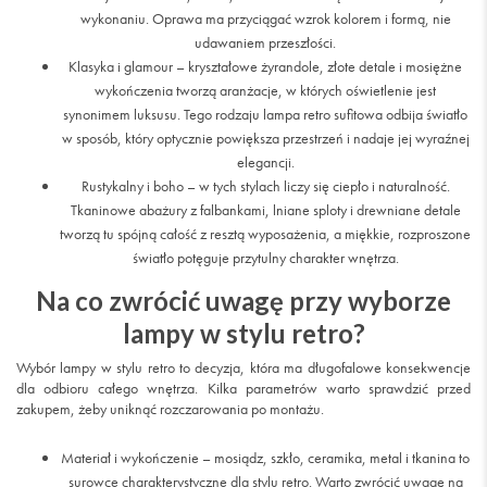
wykonaniu. Oprawa ma przyciągać wzrok kolorem i formą, nie
udawaniem przeszłości.
Klasyka i glamour – kryształowe żyrandole, złote detale i mosiężne
wykończenia tworzą aranżacje, w których oświetlenie jest
synonimem luksusu. Tego rodzaju lampa retro sufitowa odbija światło
w sposób, który optycznie powiększa przestrzeń i nadaje jej wyraźnej
elegancji.
Rustykalny i boho – w tych stylach liczy się ciepło i naturalność.
Tkaninowe abażury z falbankami, lniane sploty i drewniane detale
tworzą tu spójną całość z resztą wyposażenia, a miękkie, rozproszone
światło potęguje przytulny charakter wnętrza.
Na co zwrócić uwagę przy wyborze
lampy w stylu retro?
Wybór lampy w stylu retro to decyzja, która ma długofalowe konsekwencje
dla odbioru całego wnętrza. Kilka parametrów warto sprawdzić przed
zakupem, żeby uniknąć rozczarowania po montażu.
Materiał i wykończenie – mosiądz, szkło, ceramika, metal i tkanina to
surowce charakterystyczne dla stylu retro. Warto zwrócić uwagę na