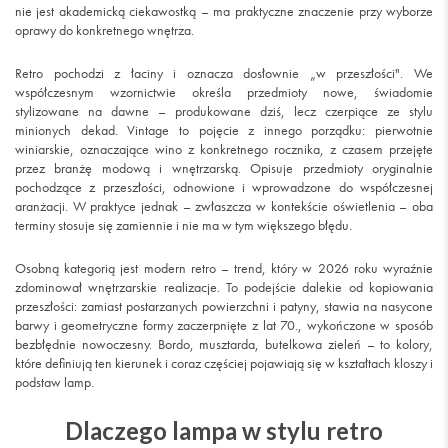
nie jest akademicką ciekawostką – ma praktyczne znaczenie przy wyborze
oprawy do konkretnego wnętrza.
Retro pochodzi z łaciny i oznacza dosłownie „w przeszłości". We
współczesnym wzornictwie określa przedmioty nowe, świadomie
stylizowane na dawne – produkowane dziś, lecz czerpiące ze stylu
minionych dekad. Vintage to pojęcie z innego porządku: pierwotnie
winiarskie, oznaczające wino z konkretnego rocznika, z czasem przejęte
przez branżę modową i wnętrzarską. Opisuje przedmioty oryginalnie
pochodzące z przeszłości, odnowione i wprowadzone do współczesnej
aranżacji. W praktyce jednak – zwłaszcza w kontekście oświetlenia – oba
terminy stosuje się zamiennie i nie ma w tym większego błędu.
Osobną kategorią jest modern retro – trend, który w 2026 roku wyraźnie
zdominował wnętrzarskie realizacje. To podejście dalekie od kopiowania
przeszłości: zamiast postarzanych powierzchni i patyny, stawia na nasycone
barwy i geometryczne formy zaczerpnięte z lat 70., wykończone w sposób
bezbłędnie nowoczesny. Bordo, musztarda, butelkowa zieleń – to kolory,
które definiują ten kierunek i coraz częściej pojawiają się w kształtach kloszy i
podstaw lamp.
Dlaczego lampa w stylu retro