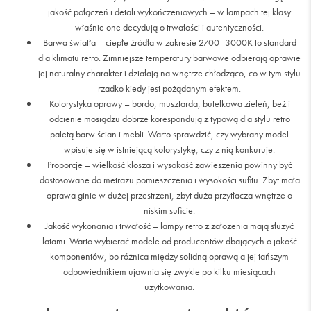
jakość połączeń i detali wykończeniowych – w lampach tej klasy
właśnie one decydują o trwałości i autentyczności.
Barwa światła – ciepłe źródła w zakresie 2700–3000K to standard
dla klimatu retro. Zimniejsze temperatury barwowe odbierają oprawie
jej naturalny charakter i działają na wnętrze chłodząco, co w tym stylu
rzadko kiedy jest pożądanym efektem.
Kolorystyka oprawy – bordo, musztarda, butelkowa zieleń, beż i
odcienie mosiądzu dobrze korespondują z typową dla stylu retro
paletą barw ścian i mebli. Warto sprawdzić, czy wybrany model
wpisuje się w istniejącą kolorystykę, czy z nią konkuruje.
Proporcje – wielkość klosza i wysokość zawieszenia powinny być
dostosowane do metrażu pomieszczenia i wysokości sufitu. Zbyt mała
oprawa ginie w dużej przestrzeni, zbyt duża przytłacza wnętrze o
niskim suficie.
Jakość wykonania i trwałość – lampy retro z założenia mają służyć
latami. Warto wybierać modele od producentów dbających o jakość
komponentów, bo różnica między solidną oprawą a jej tańszym
odpowiednikiem ujawnia się zwykle po kilku miesiącach
użytkowania.